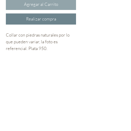
Agregar al Carrito
Realizar compra
Collar con piedras naturales por lo
que pueden variar, la foto es
referencial. Plata 950.
Cuidado de las Joyas
· Evitar contacto con aceites,
perfumes, transpiración y cloro,
para evitar la oxidación natural de
los metales.
Sobre La Catalana
· El baño en oro es una capa
Términos y Condiciones
superficial, evitar los ítems
Tallas y Cuidados
nombrados anteriormente para
que este se mantenga.
Contacto