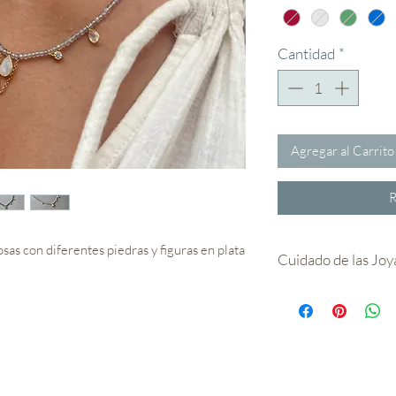
Cantidad
*
Agregar al Carrito
R
sas con diferentes piedras y figuras en plata
Cuidado de las Joy
· Evitar contacto c
transpiración y clor
natural de los meta
· El baño en oro es 
ítems nombrados a